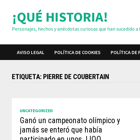
Saltar
¡QUÉ HISTORIA!
al
contenido
Personajes, hechos y anécdotas curiosas que han sucedido a lo
AVISO LEGAL
POLÍTICA DE COOKIES
POLÍTICA DE 
ETIQUETA:
PIERRE DE COUBERTAIN
UNCATEGORIZED
Ganó un campeonato olímpico y
jamás se enteró que había
participado en unos JJOO