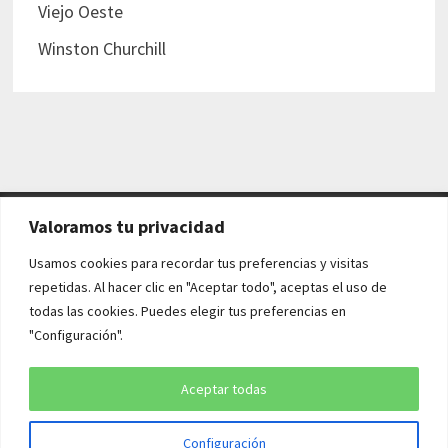
Viejo Oeste
Winston Churchill
Valoramos tu privacidad
AVISO LEGAL Y POLÍTICAS
Usamos cookies para recordar tus preferencias y visitas
repetidas. Al hacer clic en "Aceptar todo", aceptas el uso de
Aviso legal
todas las cookies. Puedes elegir tus preferencias en
"Configuración".
Política de cookies
Política de privacidad
Aceptar todas
Configuración