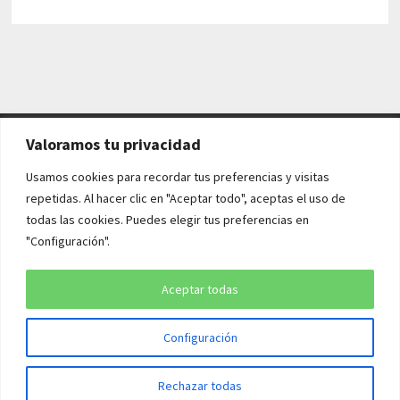
Valoramos tu privacidad
AVISO LEGAL Y POLÍTICAS
Usamos cookies para recordar tus preferencias y visitas
repetidas. Al hacer clic en "Aceptar todo", aceptas el uso de
Aviso legal
todas las cookies. Puedes elegir tus preferencias en
"Configuración".
Política de cookies
Política de privacidad
Aceptar todas
Configuración
Copyright © 2026
¡QUÉ HISTORIA!
. Funciona con
WordPress
y
Rechazar todas
Bam
.