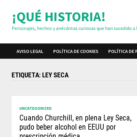
Saltar
¡QUÉ HISTORIA!
al
contenido
Personajes, hechos y anécdotas curiosas que han sucedido a lo
AVISO LEGAL
POLÍTICA DE COOKIES
POLÍTICA DE 
ETIQUETA:
LEY SECA
UNCATEGORIZED
Cuando Churchill, en plena Ley Seca,
pudo beber alcohol en EEUU por
prescripción médica