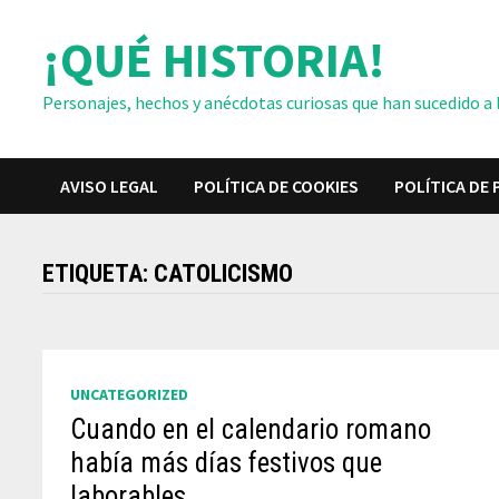
Saltar
¡QUÉ HISTORIA!
al
contenido
Personajes, hechos y anécdotas curiosas que han sucedido a lo
AVISO LEGAL
POLÍTICA DE COOKIES
POLÍTICA DE 
ETIQUETA:
CATOLICISMO
UNCATEGORIZED
Cuando en el calendario romano
había más días festivos que
laborables