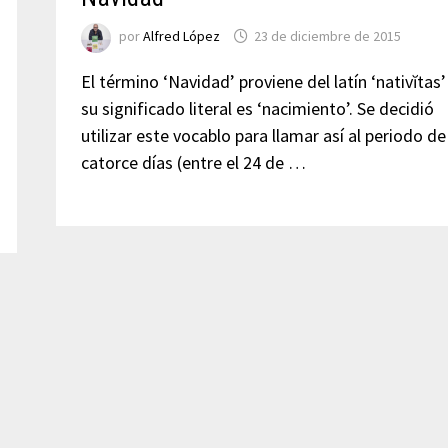
por
Alfred López
23 de diciembre de 2015
El término ‘Navidad’ proviene del latín ‘nativĭtas’
su significado literal es ‘nacimiento’. Se decidió
utilizar este vocablo para llamar así al periodo de
catorce días (entre el 24 de …