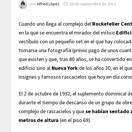
por
Alfred López
26 de septiembre de 2012
Cuando uno llega al complejo del
Rockefeller Cen
en la que se encuentra el mirador del mítico
Edific
vestíbulo con un pequeño set en el que hay colocada
tomarse una fotografía (previo pago de unos cuant
que existen y que, tras 80 años, se ha convertido e
edificio sino al
Nueva York
de los años 30, en el q
insignes y famosos rascacielos que hoy en día cor
El 2 de octubre de 1932, el suplemento dominical d
durante el tiempo de descanso de un grupo de obre
complejo de rascacielos y que
se habían sentado 
metros de altura
(en el piso 69).