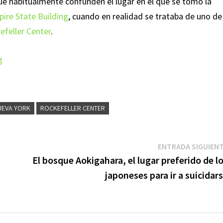
e habitualmente confunden el lugar en el que se tomó la
ire State Building
, cuando en realidad se trataba de uno de
efeller Center
.
g
UEVA YORK
ROCKEFELLER CENTER
ENTRADA SIGUIEN
El bosque Aokigahara, el lugar preferido de l
japoneses para ir a suicidar