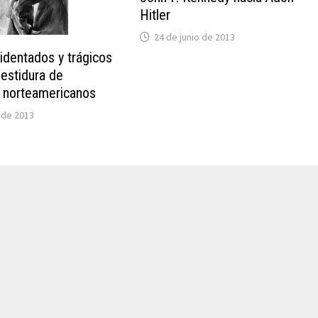
Hitler
24 de junio de 2013
identados y trágicos
vestidura de
 norteamericanos
 de 2013