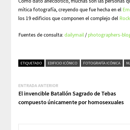
Como dato anecdótico, muchas son las personas qu
mítica fotografía, creyendo que fue hecha en el
Emp
los 19 edificios que componen el complejo del
Rock
Fuentes de consulta:
dailymail
/
photographers-blo
ETIQUETADO
EDIFICIO ICÓNICO
FOTOGRAFÍA ICÓNICA
N
Navegación
Entrada
ENTRADA ANTERIOR
anterior:
El invencible Batallón Sagrado de Tebas
de
compuesto únicamente por homosexuales
entradas