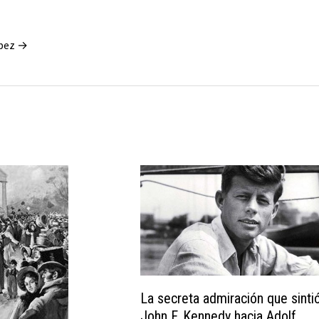
ópez →
La secreta admiración que sinti
John F. Kennedy hacia Adolf