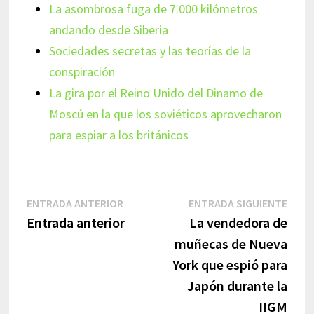
La asombrosa fuga de 7.000 kilómetros
andando desde Siberia
Sociedades secretas y las teorías de la
conspiración
La gira por el Reino Unido del Dinamo de
Moscú en la que los soviéticos aprovecharon
para espiar a los británicos
Navegación
Entrada
Entr
ENTRADA ANTERIOR
ENTRADA SIGUIENTE
anterior:
sigui
Entrada anterior
La vendedora de
de
muñecas de Nueva
entradas
York que espió para
Japón durante la
IIGM