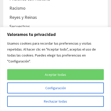
Racismo
Reyes y Reinas
Secuestros
Valoramos tu privacidad
Segunda Guerra Mundial
Usamos cookies para recordar tus preferencias y visitas
Sexo en la Historia
repetidas. Al hacer clic en "Aceptar todo", aceptas el uso de
Teorías de la conspiración
todas las cookies. Puedes elegir tus preferencias en
"Configuración".
Tercer Reich
Tercera Guerra Mundial
Aceptar todas
Uncategorized
Configuración
URSS
Venenos en la Historia
Rechazar todas
Viejo Oeste