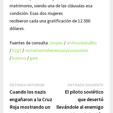
matrimonio, siendo una de las cláusulas esa
condición. Esas dos mujeres
recibieron cada una gratificación de 12.500
dólares.
Fuentes de consulta:
snopes
/
archivodeinalbis
/
h2g2
/
testamentoherenciasysucesiones
/
kurioso
/
geni
Navegación
Entrada
Entr
ENTRADA ANTERIOR
ENTRADA SIGUIENTE
anterior:
sigui
Cuando los nazis
El piloto soviético
de
engañaron a la Cruz
que desertó
entradas
Roja mostrando un
llevándole al enemigo