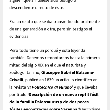
alguien que sí hubiese sido testigo o
descendiente directo de éste.
Era un relato que se iba transmitiendo oralmente
de una generación a otra, pero sin testigos ni
evidencias.
Pero todo tiene un porqué y esta leyenda
también. Debemos remontarnos hasta la primera
mitad del siglo XIX en el que el naturista y
zoólogo italiano,
Giuseppe Gabriel Balsamo-
Crivelli
, publicó en 1839 un artículo científico en
la revista
‘Il Politecnico di Milano’
y que llevaba
por título
‘Descripción de un nuevo reptil fósil
de la familia Paleosaurus y de dos peces
fósiles encontrados sobre Varenna’
(
Descrizione