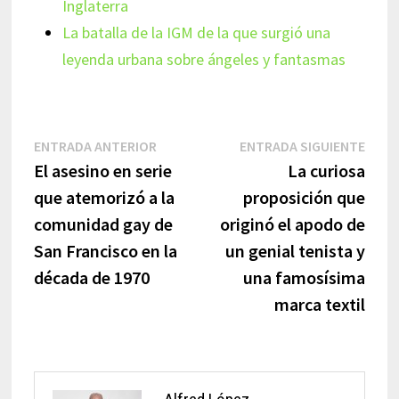
Inglaterra
La batalla de la IGM de la que surgió una
leyenda urbana sobre ángeles y fantasmas
Navegación
Entrada
Entr
ENTRADA ANTERIOR
ENTRADA SIGUIENTE
anterior:
sigui
El asesino en serie
La curiosa
de
que atemorizó a la
proposición que
entradas
comunidad gay de
originó el apodo de
San Francisco en la
un genial tenista y
década de 1970
una famosísima
marca textil