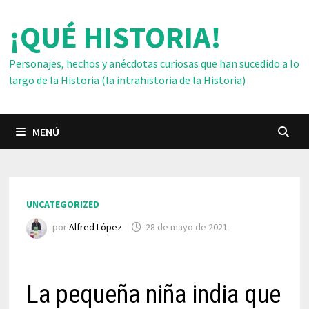
Saltar
¡QUÉ HISTORIA!
al
contenido
Personajes, hechos y anécdotas curiosas que han sucedido a lo
largo de la Historia (la intrahistoria de la Historia)
MENÚ
UNCATEGORIZED
por
Alfred López
28 de mayo de 2021
La pequeña niña india que