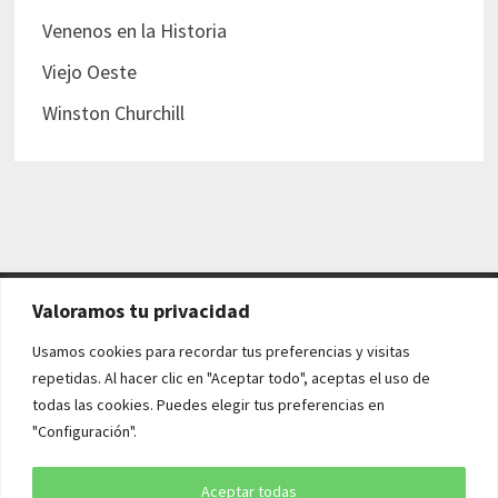
Venenos en la Historia
Viejo Oeste
Winston Churchill
Valoramos tu privacidad
AVISO LEGAL Y POLÍTICAS
Usamos cookies para recordar tus preferencias y visitas
repetidas. Al hacer clic en "Aceptar todo", aceptas el uso de
Aviso legal
todas las cookies. Puedes elegir tus preferencias en
"Configuración".
Política de cookies
Política de privacidad
Aceptar todas