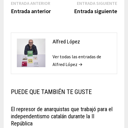
Navegación
Entrada
Entr
ENTRADA ANTERIOR
ENTRADA SIGUIENTE
anterior:
sigui
Entrada anterior
Entrada siguiente
de
entradas
Alfred López
Ver todas las entradas de
Alfred López →
PUEDE QUE TAMBIÉN TE GUSTE
El represor de anarquistas que trabajó para el
independentismo catalán durante la II
República