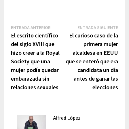
Navegación
Entrada
Entr
ENTRADA ANTERIOR
ENTRADA SIGUIENTE
anterior:
sigui
El escrito científico
El curioso caso de la
de
del siglo XVIII que
primera mujer
entradas
hizo creer a la Royal
alcaldesa en EEUU
Society que una
que se enteró que era
mujer podía quedar
candidata un día
embarazada sin
antes de ganar las
relaciones sexuales
elecciones
Alfred López