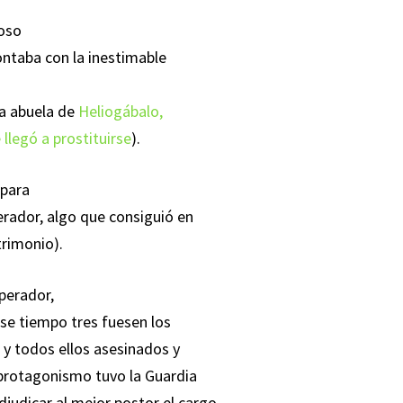
poso
ontaba con la inestimable
 la abuela de
Heliogábalo,
legó a prostituirse
).
 para
erador, algo que consiguió en
trimonio).
perador,
ese tiempo tres fuesen los
y todos ellos asesinados y
 protagonismo tuvo la Guardia
djudicar al mejor postor el cargo