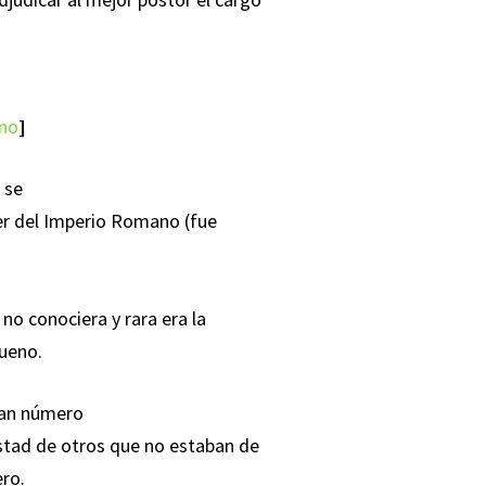
ano
]
 se
der del Imperio Romano (fue
no conociera y rara era la
bueno.
gran número
tad de otros que no estaban de
ro.