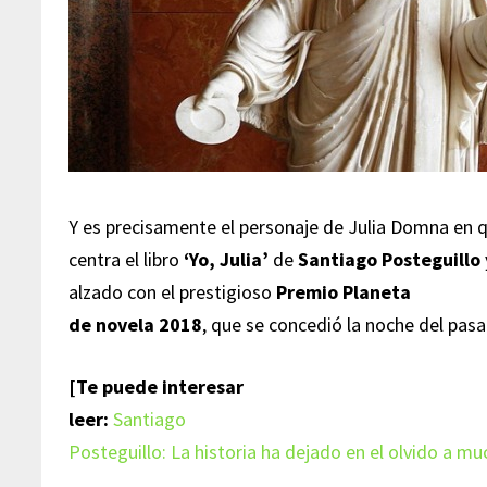
Y es precisamente el personaje de Julia Domna en q
centra el libro
‘Yo, Julia’
de
Santiago Posteguillo
alzado con el prestigioso
Premio Planeta
de novela 2018
, que se concedió la noche del pas
[Te puede interesar
leer:
Santiago
Posteguillo: La historia ha dejado en el olvido a 