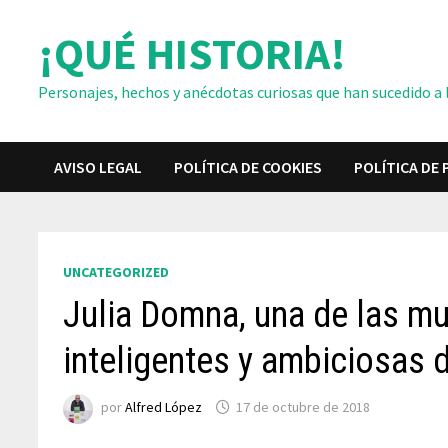
Saltar
¡QUÉ HISTORIA!
al
contenido
Personajes, hechos y anécdotas curiosas que han sucedido a lo
AVISO LEGAL
POLÍTICA DE COOKIES
POLÍTICA DE 
UNCATEGORIZED
Julia Domna, una de las m
inteligentes y ambiciosas
por
Alfred López
17 de octubre de 2018