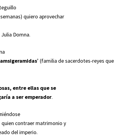
teguillo
as semanas) quiero aprovechar
de Julia Domna.
una
amsigeramidas
’ (familia de sacerdotes-reyes que
osas, entre ellas que se
garía a ser emperador
.
oniéndose
n quien contraer matrimonio y
eado del imperio.