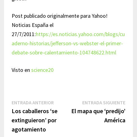
Post publicado originalmente para Yahoo!
Noticias España el
27/7/2011:
https://es.noticias.yahoo.com/blogs/cu
aderno-historias/jefferson-vs-webster-el-primer-
debate-sobre-calentamiento-104748622.html
Visto en
science20
Navegación
Entrada
Entr
ENTRADA ANTERIOR
ENTRADA SIGUIENTE
anterior:
sigui
Los caballeros ‘se
El mapa que ‘predijo’
de
extinguieron’ por
América
entradas
agotamiento