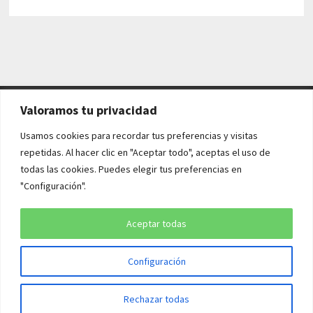
Valoramos tu privacidad
AVISO LEGAL Y POLÍTICAS
Usamos cookies para recordar tus preferencias y visitas
repetidas. Al hacer clic en "Aceptar todo", aceptas el uso de
Aviso legal
todas las cookies. Puedes elegir tus preferencias en
"Configuración".
Política de cookies
Política de privacidad
Aceptar todas
Configuración
Copyright © 2026
¡QUÉ HISTORIA!
. Funciona con
WordPress
y
Rechazar todas
Bam
.