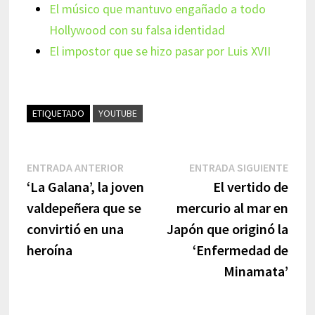
El músico que mantuvo engañado a todo
Hollywood con su falsa identidad
El impostor que se hizo pasar por Luis XVII
ETIQUETADO
YOUTUBE
Navegación
Entrada
Entr
ENTRADA ANTERIOR
ENTRADA SIGUIENTE
anterior:
sigui
‘La Galana’, la joven
El vertido de
de
valdepeñera que se
mercurio al mar en
entradas
convirtió en una
Japón que originó la
heroína
‘Enfermedad de
Minamata’