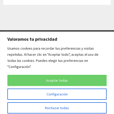
Valoramos tu privacidad
AVISO LEGAL Y POLÍTICAS
Usamos cookies para recordar tus preferencias y visitas
repetidas. Al hacer clic en "Aceptar todo", aceptas el uso de
Aviso legal
todas las cookies. Puedes elegir tus preferencias en
"Configuración".
Política de cookies
Política de privacidad
Aceptar todas
Configuración
Copyright © 2026
¡QUÉ HISTORIA!
. Funciona con
WordPress
y
Rechazar todas
Bam
.