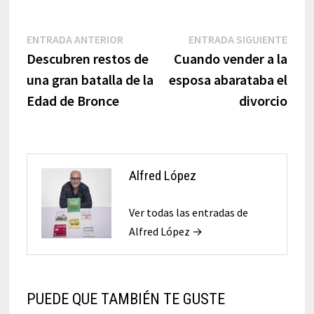
Navegación
Entrada
Entr
ENTRADA ANTERIOR
ENTRADA SIGUIENTE
anterior:
sigui
Descubren restos de
Cuando vender a la
de
una gran batalla de la
esposa abarataba el
entradas
Edad de Bronce
divorcio
Alfred López
Ver todas las entradas de
Alfred López →
PUEDE QUE TAMBIÉN TE GUSTE