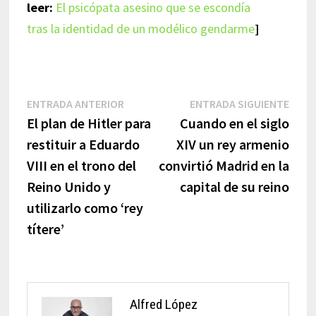
leer:
El psicópata asesino que se escondía
tras la identidad de un modélico gendarme
]
Navegación
Entrada
Entr
ENTRADA ANTERIOR
ENTRADA SIGUIENTE
anterior:
sigui
El plan de Hitler para
Cuando en el siglo
de
restituir a Eduardo
XIV un rey armenio
entradas
VIII en el trono del
convirtió Madrid en la
Reino Unido y
capital de su reino
utilizarlo como ‘rey
títere’
Alfred López