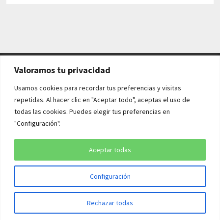
Valoramos tu privacidad
AVISO LEGAL Y POLÍTICAS
Usamos cookies para recordar tus preferencias y visitas
repetidas. Al hacer clic en "Aceptar todo", aceptas el uso de
Aviso legal
todas las cookies. Puedes elegir tus preferencias en
"Configuración".
Política de cookies
Política de privacidad
Aceptar todas
Configuración
Copyright © 2026
¡QUÉ HISTORIA!
. Funciona con
WordPress
y
Rechazar todas
Bam
.