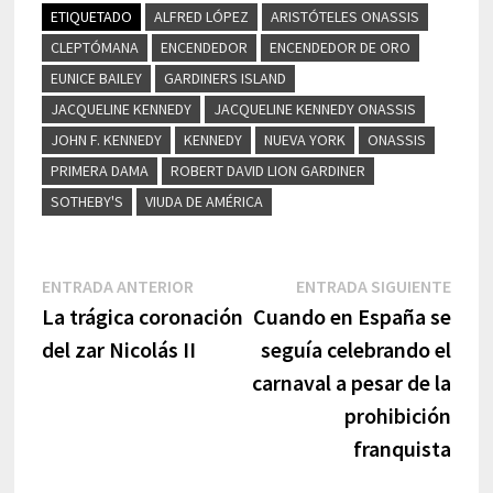
ETIQUETADO
ALFRED LÓPEZ
ARISTÓTELES ONASSIS
CLEPTÓMANA
ENCENDEDOR
ENCENDEDOR DE ORO
EUNICE BAILEY
GARDINERS ISLAND
JACQUELINE KENNEDY
JACQUELINE KENNEDY ONASSIS
JOHN F. KENNEDY
KENNEDY
NUEVA YORK
ONASSIS
PRIMERA DAMA
ROBERT DAVID LION GARDINER
SOTHEBY'S
VIUDA DE AMÉRICA
Navegación
Entrada
Entr
ENTRADA ANTERIOR
ENTRADA SIGUIENTE
anterior:
sigui
La trágica coronación
Cuando en España se
de
del zar Nicolás II
seguía celebrando el
entradas
carnaval a pesar de la
prohibición
franquista