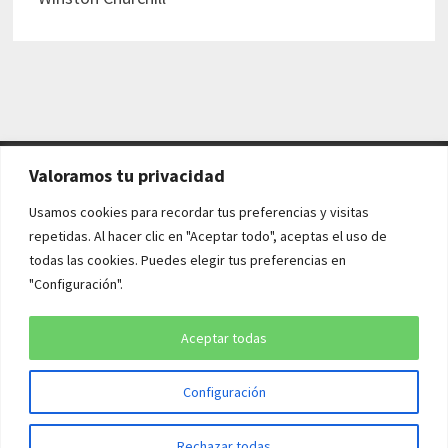
Valoramos tu privacidad
AVISO LEGAL Y POLÍTICAS
Usamos cookies para recordar tus preferencias y visitas
repetidas. Al hacer clic en "Aceptar todo", aceptas el uso de
Aviso legal
todas las cookies. Puedes elegir tus preferencias en
"Configuración".
Política de cookies
Política de privacidad
Aceptar todas
Configuración
Copyright © 2026
¡QUÉ HISTORIA!
. Funciona con
WordPress
y
Rechazar todas