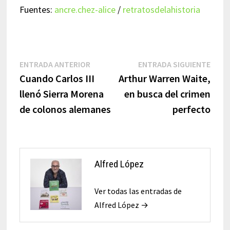
Fuentes:
ancre.chez-alice
/
retratosdelahistoria
Navegación
Entrada
Entr
ENTRADA ANTERIOR
ENTRADA SIGUIENTE
anterior:
sigui
Cuando Carlos III
Arthur Warren Waite,
de
llenó Sierra Morena
en busca del crimen
entradas
de colonos alemanes
perfecto
Alfred López
Ver todas las entradas de
Alfred López →