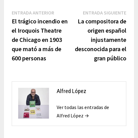
Navegación
Entrada
Entr
ENTRADA ANTERIOR
ENTRADA SIGUIENTE
anterior:
sigui
El trágico incendio en
La compositora de
de
el Iroquois Theatre
origen español
entradas
de Chicago en 1903
injustamente
que mató a más de
desconocida para el
600 personas
gran público
Alfred López
Ver todas las entradas de
Alfred López →