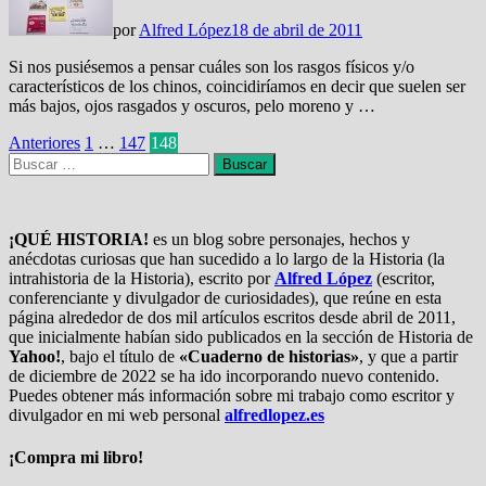
por
Alfred López
18 de abril de 2011
Si nos pusiésemos a pensar cuáles son los rasgos físicos y/o
característicos de los chinos, coincidiríamos en decir que suelen ser
más bajos, ojos rasgados y oscuros, pelo moreno y …
Paginación
Anteriores
1
…
147
148
Buscar:
de
entradas
¡QUÉ HISTORIA!
es un blog sobre personajes, hechos y
anécdotas curiosas que han sucedido a lo largo de la Historia (la
intrahistoria de la Historia), escrito por
Alfred López
(escritor,
conferenciante y divulgador de curiosidades), que reúne en esta
página alrededor de dos mil artículos escritos desde abril de 2011,
que inicialmente habían sido publicados en la sección de Historia de
Yahoo!
, bajo el título de
«Cuaderno de historias»
, y que a partir
de diciembre de 2022 se ha ido incorporando nuevo contenido.
Puedes obtener más información sobre mi trabajo como escritor y
divulgador en mi web personal
alfredlopez.es
¡Compra mi libro!