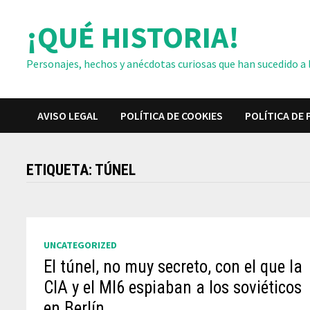
Saltar
¡QUÉ HISTORIA!
al
contenido
Personajes, hechos y anécdotas curiosas que han sucedido a lo
AVISO LEGAL
POLÍTICA DE COOKIES
POLÍTICA DE 
ETIQUETA:
TÚNEL
UNCATEGORIZED
El túnel, no muy secreto, con el que la
CIA y el MI6 espiaban a los soviéticos
en Berlín