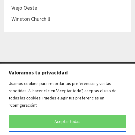
Viejo Oeste
Winston Churchill
Valoramos tu privacidad
AVISO LEGAL Y POLÍTICAS
Usamos cookies para recordar tus preferencias y visitas
repetidas. Al hacer clic en "Aceptar todo", aceptas el uso de
Aviso legal
todas las cookies. Puedes elegir tus preferencias en
"Configuración".
Política de cookies
Política de privacidad
Aceptar todas