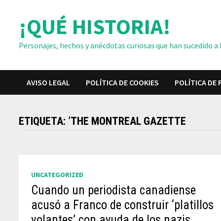
Saltar
¡QUÉ HISTORIA!
al
contenido
Personajes, hechos y anécdotas curiosas que han sucedido a lo
AVISO LEGAL
POLÍTICA DE COOKIES
POLÍTICA DE 
ETIQUETA:
’THE MONTREAL GAZETTE
UNCATEGORIZED
Cuando un periodista canadiense
acusó a Franco de construir ‘platillos
volantes’ con ayuda de los nazis