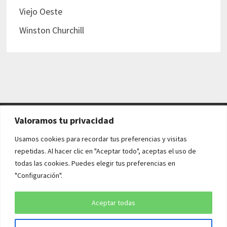
Viejo Oeste
Winston Churchill
Valoramos tu privacidad
AVISO LEGAL Y POLÍTICAS
Usamos cookies para recordar tus preferencias y visitas
repetidas. Al hacer clic en "Aceptar todo", aceptas el uso de
Aviso legal
todas las cookies. Puedes elegir tus preferencias en
"Configuración".
Política de cookies
Política de privacidad
Aceptar todas