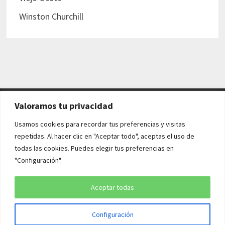
Winston Churchill
Valoramos tu privacidad
AVISO LEGAL Y POLÍTICAS
Usamos cookies para recordar tus preferencias y visitas
repetidas. Al hacer clic en "Aceptar todo", aceptas el uso de
Aviso legal
todas las cookies. Puedes elegir tus preferencias en
"Configuración".
Política de cookies
Política de privacidad
Aceptar todas
Configuración