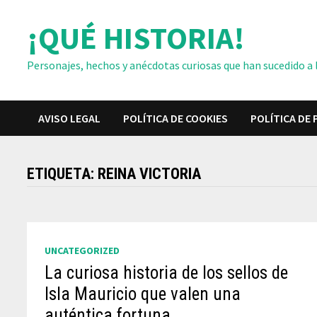
Saltar
¡QUÉ HISTORIA!
al
contenido
Personajes, hechos y anécdotas curiosas que han sucedido a lo
AVISO LEGAL
POLÍTICA DE COOKIES
POLÍTICA DE 
ETIQUETA:
REINA VICTORIA
UNCATEGORIZED
La curiosa historia de los sellos de
Isla Mauricio que valen una
auténtica fortuna