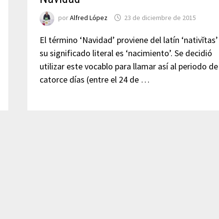
por
Alfred López
23 de diciembre de 2015
El término ‘Navidad’ proviene del latín ‘nativĭtas’
su significado literal es ‘nacimiento’. Se decidió
utilizar este vocablo para llamar así al periodo de
catorce días (entre el 24 de …