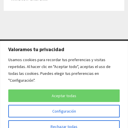
Valoramos tu privacidad
AVISO LEGAL Y POLÍTICAS
Usamos cookies para recordar tus preferencias y visitas
repetidas. Al hacer clic en "Aceptar todo", aceptas el uso de
Aviso legal
todas las cookies. Puedes elegir tus preferencias en
"Configuración".
Política de cookies
Política de privacidad
Aceptar todas
Configuración
Copyright © 2026
¡QUÉ HISTORIA!
. Funciona con
WordPress
y
Rechazar todas