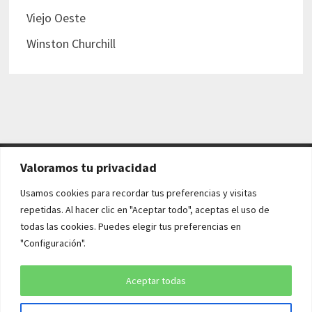
Viejo Oeste
Winston Churchill
Valoramos tu privacidad
AVISO LEGAL Y POLÍTICAS
Usamos cookies para recordar tus preferencias y visitas
repetidas. Al hacer clic en "Aceptar todo", aceptas el uso de
Aviso legal
todas las cookies. Puedes elegir tus preferencias en
"Configuración".
Política de cookies
Política de privacidad
Aceptar todas