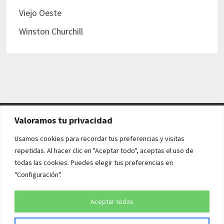
Viejo Oeste
Winston Churchill
Valoramos tu privacidad
AVISO LEGAL Y POLÍTICAS
Usamos cookies para recordar tus preferencias y visitas
repetidas. Al hacer clic en "Aceptar todo", aceptas el uso de
Aviso legal
todas las cookies. Puedes elegir tus preferencias en
"Configuración".
Política de cookies
Política de privacidad
Aceptar todas