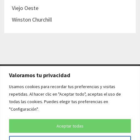
Viejo Oeste
Winston Churchill
Valoramos tu privacidad
AVISO LEGAL Y POLÍTICAS
Usamos cookies para recordar tus preferencias y visitas
repetidas. Al hacer clic en "Aceptar todo", aceptas el uso de
Aviso legal
todas las cookies. Puedes elegir tus preferencias en
"Configuración".
Política de cookies
Política de privacidad
Aceptar todas