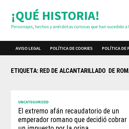
Saltar
¡QUÉ HISTORIA!
al
contenido
Personajes, hechos y anécdotas curiosas que han sucedido a lo
AVISO LEGAL
POLÍTICA DE COOKIES
POLÍTICA DE 
ETIQUETA:
RED DE ALCANTARILLADO DE RO
UNCATEGORIZED
El extremo afán recaudatorio de un
emperador romano que decidió cobrar
un impuesto por la orina