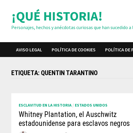
Saltar
¡QUÉ HISTORIA!
al
contenido
Personajes, hechos y anécdotas curiosas que han sucedido a lo
AVISO LEGAL
POLÍTICA DE COOKIES
POLÍTICA DE 
ETIQUETA:
QUENTIN TARANTINO
ESCLAVITUD EN LA HISTORIA
/
ESTADOS UNIDOS
Whitney Plantation, el Auschwitz
estadounidense para esclavos negros