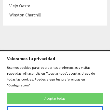
Viejo Oeste
Winston Churchill
Valoramos tu privacidad
AVISO LEGAL Y POLÍTICAS
Usamos cookies para recordar tus preferencias y visitas
repetidas. Al hacer clic en "Aceptar todo", aceptas el uso de
Aviso legal
todas las cookies. Puedes elegir tus preferencias en
"Configuración".
Política de cookies
Política de privacidad
Aceptar todas