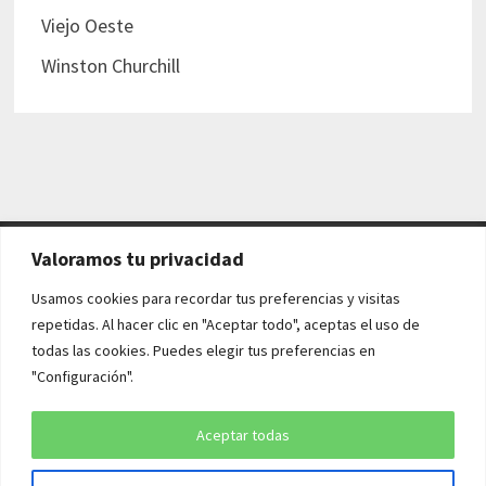
Viejo Oeste
Winston Churchill
Valoramos tu privacidad
AVISO LEGAL Y POLÍTICAS
Usamos cookies para recordar tus preferencias y visitas
repetidas. Al hacer clic en "Aceptar todo", aceptas el uso de
Aviso legal
todas las cookies. Puedes elegir tus preferencias en
"Configuración".
Política de cookies
Política de privacidad
Aceptar todas