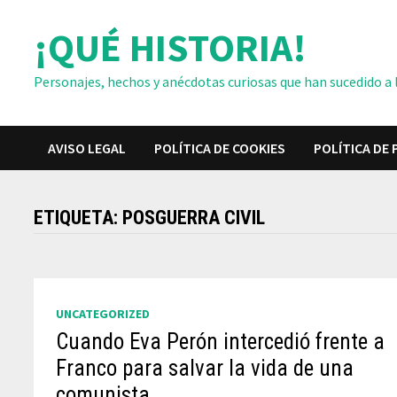
Saltar
¡QUÉ HISTORIA!
al
contenido
Personajes, hechos y anécdotas curiosas que han sucedido a lo
AVISO LEGAL
POLÍTICA DE COOKIES
POLÍTICA DE 
ETIQUETA:
POSGUERRA CIVIL
UNCATEGORIZED
Cuando Eva Perón intercedió frente a
Franco para salvar la vida de una
comunista