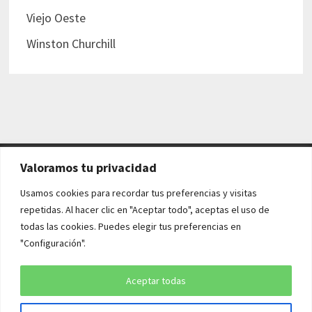
Viejo Oeste
Winston Churchill
Valoramos tu privacidad
AVISO LEGAL Y POLÍTICAS
Usamos cookies para recordar tus preferencias y visitas
repetidas. Al hacer clic en "Aceptar todo", aceptas el uso de
Aviso legal
todas las cookies. Puedes elegir tus preferencias en
"Configuración".
Política de cookies
Política de privacidad
Aceptar todas