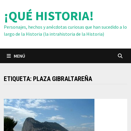
Saltar
¡QUÉ HISTORIA!
al
contenido
Personajes, hechos y anécdotas curiosas que han sucedido a lo
largo de la Historia (la intrahistoria de la Historia)
MENÚ
ETIQUETA:
PLAZA GIBRALTAREÑA