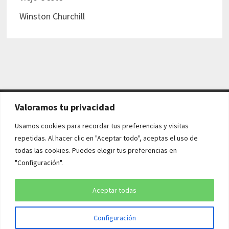
Winston Churchill
Valoramos tu privacidad
AVISO LEGAL Y POLÍTICAS
Usamos cookies para recordar tus preferencias y visitas
repetidas. Al hacer clic en "Aceptar todo", aceptas el uso de
Aviso legal
todas las cookies. Puedes elegir tus preferencias en
"Configuración".
Política de cookies
Política de privacidad
Aceptar todas
Configuración