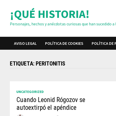
Saltar
¡QUÉ HISTORIA!
al
contenido
Personajes, hechos y anécdotas curiosas que han sucedido a lo
AVISO LEGAL
POLÍTICA DE COOKIES
POLÍTICA DE 
ETIQUETA:
PERITONITIS
UNCATEGORIZED
Cuando Leonid Rógozov se
autoextirpó el apéndice