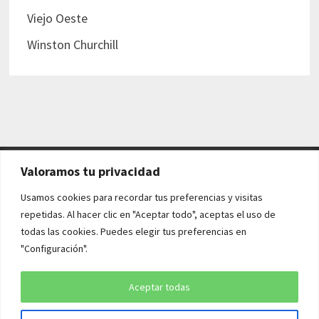
Viejo Oeste
Winston Churchill
Valoramos tu privacidad
AVISO LEGAL Y POLÍTICAS
Usamos cookies para recordar tus preferencias y visitas
repetidas. Al hacer clic en "Aceptar todo", aceptas el uso de
Aviso legal
todas las cookies. Puedes elegir tus preferencias en
"Configuración".
Política de cookies
Política de privacidad
Aceptar todas