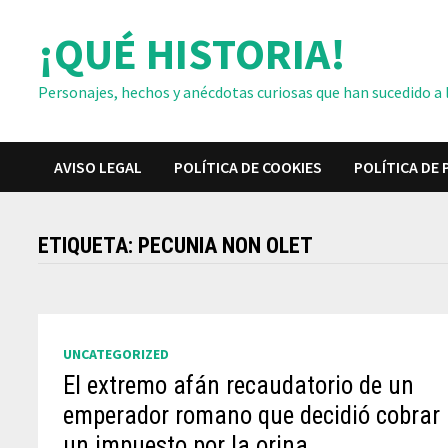
Saltar
¡QUÉ HISTORIA!
al
contenido
Personajes, hechos y anécdotas curiosas que han sucedido a lo
AVISO LEGAL
POLÍTICA DE COOKIES
POLÍTICA DE 
ETIQUETA:
PECUNIA NON OLET
UNCATEGORIZED
El extremo afán recaudatorio de un
emperador romano que decidió cobrar
un impuesto por la orina