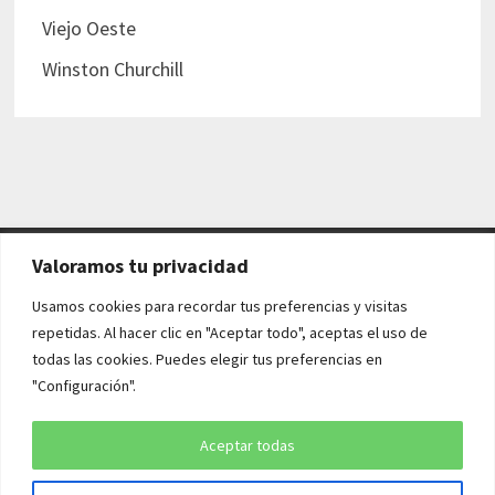
Viejo Oeste
Winston Churchill
Valoramos tu privacidad
AVISO LEGAL Y POLÍTICAS
Usamos cookies para recordar tus preferencias y visitas
repetidas. Al hacer clic en "Aceptar todo", aceptas el uso de
Aviso legal
todas las cookies. Puedes elegir tus preferencias en
"Configuración".
Política de cookies
Política de privacidad
Aceptar todas