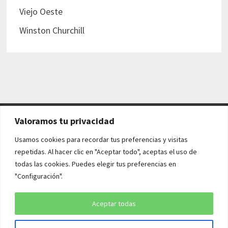
Viejo Oeste
Winston Churchill
Valoramos tu privacidad
AVISO LEGAL Y POLÍTICAS
Usamos cookies para recordar tus preferencias y visitas
repetidas. Al hacer clic en "Aceptar todo", aceptas el uso de
Aviso legal
todas las cookies. Puedes elegir tus preferencias en
"Configuración".
Política de cookies
Política de privacidad
Aceptar todas