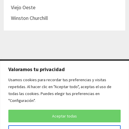
Viejo Oeste
Winston Churchill
Valoramos tu privacidad
AVISO LEGAL Y POLÍTICAS
Usamos cookies para recordar tus preferencias y visitas
repetidas. Al hacer clic en "Aceptar todo", aceptas el uso de
Aviso legal
todas las cookies. Puedes elegir tus preferencias en
"Configuración".
Política de cookies
Política de privacidad
Aceptar todas