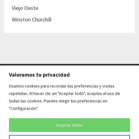
Viejo Oeste
Winston Churchill
Valoramos tu privacidad
AVISO LEGAL Y POLÍTICAS
Usamos cookies para recordar tus preferencias y visitas
repetidas. Al hacer clic en "Aceptar todo", aceptas el uso de
Aviso legal
todas las cookies. Puedes elegir tus preferencias en
"Configuración".
Política de cookies
Política de privacidad
Aceptar todas