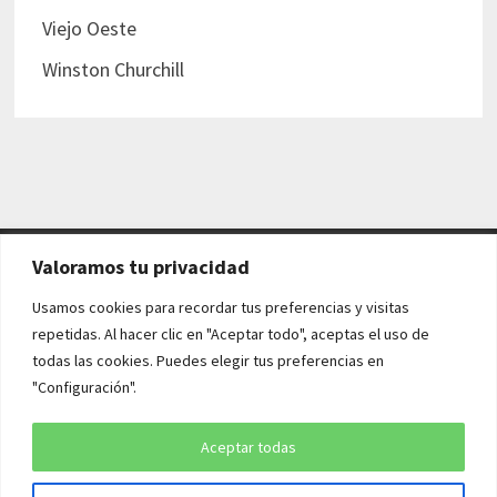
Viejo Oeste
Winston Churchill
Valoramos tu privacidad
AVISO LEGAL Y POLÍTICAS
Usamos cookies para recordar tus preferencias y visitas
repetidas. Al hacer clic en "Aceptar todo", aceptas el uso de
Aviso legal
todas las cookies. Puedes elegir tus preferencias en
"Configuración".
Política de cookies
Política de privacidad
Aceptar todas