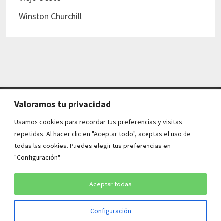
Winston Churchill
Valoramos tu privacidad
AVISO LEGAL Y POLÍTICAS
Usamos cookies para recordar tus preferencias y visitas
repetidas. Al hacer clic en "Aceptar todo", aceptas el uso de
Aviso legal
todas las cookies. Puedes elegir tus preferencias en
"Configuración".
Política de cookies
Política de privacidad
Aceptar todas
Configuración