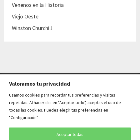
Venenos en la Historia
Viejo Oeste
Winston Churchill
Valoramos tu privacidad
AVISO LEGAL Y POLÍTICAS
Usamos cookies para recordar tus preferencias y visitas
repetidas. Al hacer clic en "Aceptar todo", aceptas el uso de
Aviso legal
todas las cookies. Puedes elegir tus preferencias en
"Configuración".
Política de cookies
Política de privacidad
Aceptar todas