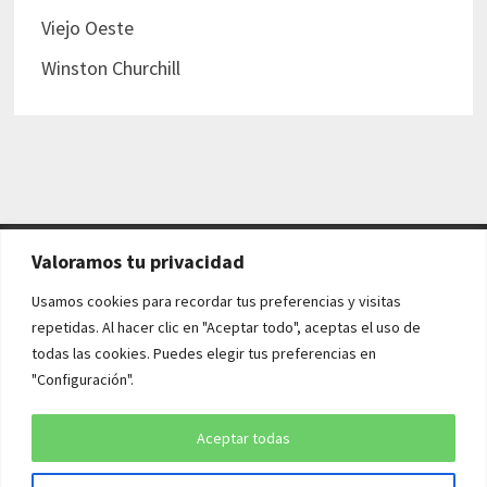
Viejo Oeste
Winston Churchill
Valoramos tu privacidad
AVISO LEGAL Y POLÍTICAS
Usamos cookies para recordar tus preferencias y visitas
repetidas. Al hacer clic en "Aceptar todo", aceptas el uso de
Aviso legal
todas las cookies. Puedes elegir tus preferencias en
"Configuración".
Política de cookies
Política de privacidad
Aceptar todas