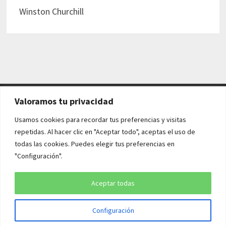
Winston Churchill
Valoramos tu privacidad
AVISO LEGAL Y POLÍTICAS
Usamos cookies para recordar tus preferencias y visitas
repetidas. Al hacer clic en "Aceptar todo", aceptas el uso de
Aviso legal
todas las cookies. Puedes elegir tus preferencias en
"Configuración".
Política de cookies
Política de privacidad
Aceptar todas
Configuración